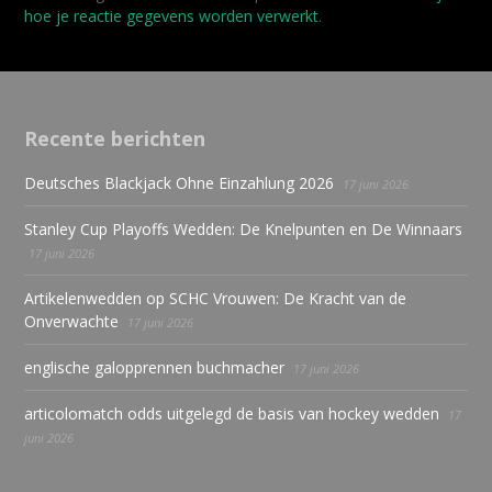
hoe je reactie gegevens worden verwerkt
.
Recente berichten
Deutsches Blackjack Ohne Einzahlung 2026
17 juni 2026
Stanley Cup Playoffs Wedden: De Knelpunten en De Winnaars
17 juni 2026
Artikelenwedden op SCHC Vrouwen: De Kracht van de
Onverwachte
17 juni 2026
englische galopprennen buchmacher
17 juni 2026
articolomatch odds uitgelegd de basis van hockey wedden
17
juni 2026