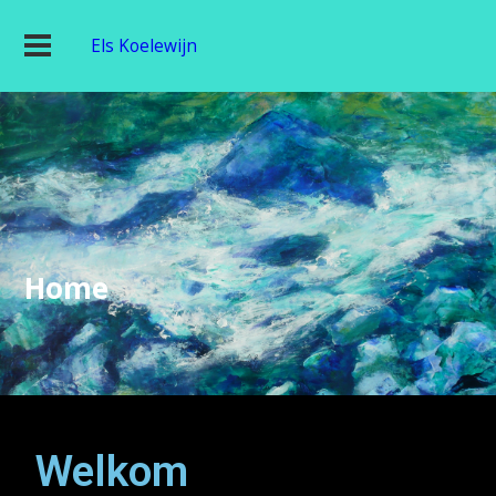
Els Koelewijn
Home
Welkom