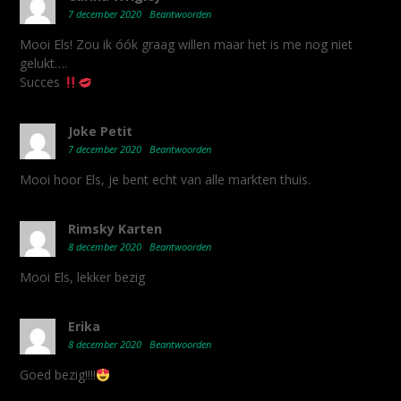
7 december 2020
Beantwoorden
Mooi Els! Zou ik óók graag willen maar het is me nog niet
gelukt….
Succes
Joke Petit
7 december 2020
Beantwoorden
Mooi hoor Els, je bent echt van alle markten thuis.
Rimsky Karten
8 december 2020
Beantwoorden
Mooi Els, lekker bezig
Erika
8 december 2020
Beantwoorden
Goed bezig!!!!