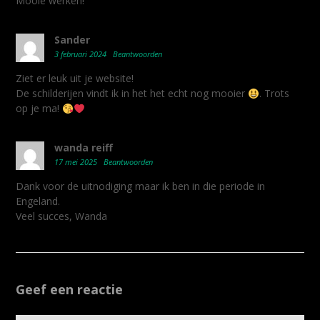
Mooie werken!
Sander
3 februari 2024
Beantwoorden
Ziet er leuk uit je website!
De schilderijen vindt ik in het het echt nog mooier
. Trots
op je ma!
wanda reiff
17 mei 2025
Beantwoorden
Dank voor de uitnodiging maar ik ben in die periode in
Engeland.
Veel succes, Wanda
Geef een reactie