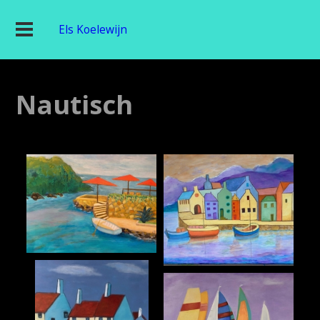
Els Koelewijn
Nautisch